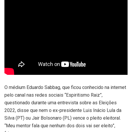
O médium Eduardo Sabbag, que ficou conhecido na internet
pelo canal nas redes sociais “Espiritismo Raiz”,
questionado durante uma entrevista sobre as Eleições
2022, disse que nem o ex-presidente Luis Inácio Lula da
Silva (PT) ou Jair Bolsonaro (PL) vence o pleito eleitoral.
“Meu mentor fala que nenhum dos dois vai ser eleito”,