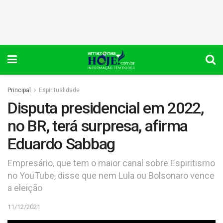
Principal
Espiritualidade
Disputa presidencial em 2022,
no BR, terá surpresa, afirma
Eduardo Sabbag
Empresário, que tem o maior canal sobre Espiritismo
no YouTube, disse que nem Lula ou Bolsonaro vence
a eleição
11/12/2021