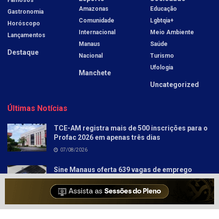
Amazonas
Educação
Gastronomia
Comunidade
Lgbtqia+
Horóscopo
Internacional
Meio Ambiente
Lançamentos
Manaus
Saúde
Destaque
Nacional
Turismo
Ufologia
Manchete
Uncategorized
Últimas Notícias
TCE-AM registra mais de 500 inscrições para o
Profac 2026 em apenas três dias
07/08/2026
Sine Manaus oferta 639 vagas de emprego
nesta sexta–feira
06/08/2026