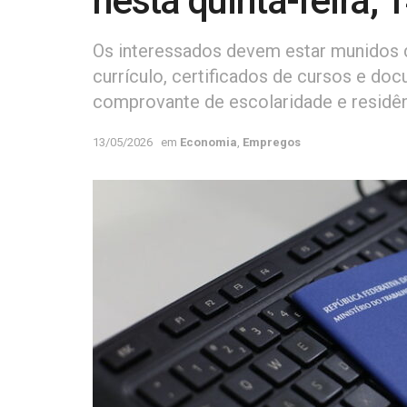
nesta quinta-feira, 
Os interessados devem estar munidos 
currículo, certificados de cursos e do
comprovante de escolaridade e residên
13/05/2026
em
Economia
,
Empregos