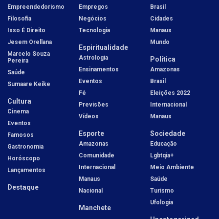
Empreendedorismo
Empregos
Brasil
Filosofia
Negócios
Cidades
Isso É Direito
Tecnologia
Manaus
Jesem Orellana
Mundo
Espiritualidade
Marcelo Souza
Astrologia
Política
Pereira
Ensinamentos
Amazonas
Saúde
Eventos
Brasil
Sumaare Keike
Fé
Eleições 2022
Cultura
Previsões
Internacional
Cinema
Vídeos
Manaus
Eventos
Esporte
Sociedade
Famosos
Amazonas
Educação
Gastronomia
Comunidade
Lgbtqia+
Horóscopo
Internacional
Meio Ambiente
Lançamentos
Manaus
Saúde
Destaque
Nacional
Turismo
Ufologia
Manchete