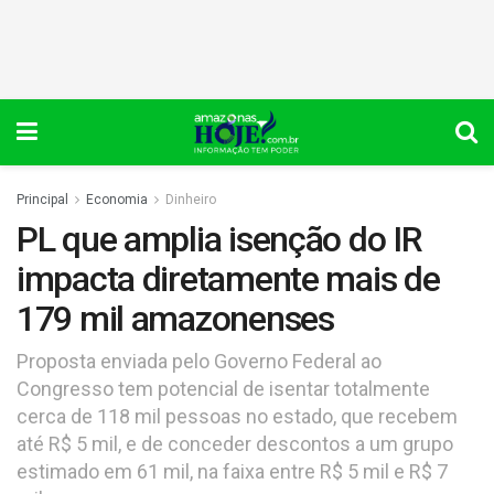
Principal
Economia
Dinheiro
PL que amplia isenção do IR
impacta diretamente mais de
179 mil amazonenses
Proposta enviada pelo Governo Federal ao
Congresso tem potencial de isentar totalmente
cerca de 118 mil pessoas no estado, que recebem
até R$ 5 mil, e de conceder descontos a um grupo
estimado em 61 mil, na faixa entre R$ 5 mil e R$ 7