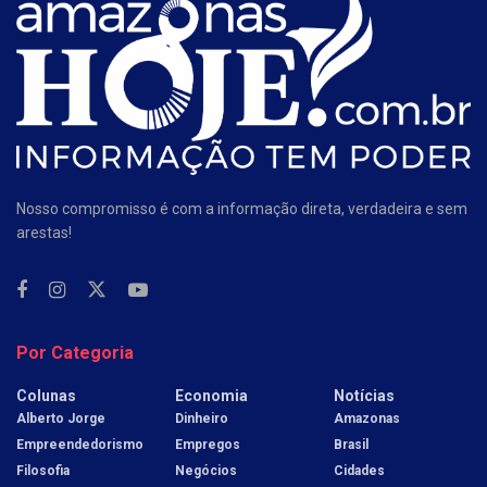
Nosso compromisso é com a informação direta, verdadeira e sem
arestas!
Por Categoria
Colunas
Economia
Notícias
Alberto Jorge
Dinheiro
Amazonas
Empreendedorismo
Empregos
Brasil
Filosofia
Negócios
Cidades