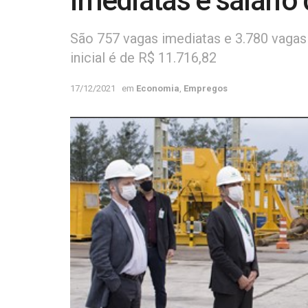
imediatas e salário 
São 757 vagas imediatas e 3.780 vagas
inicial é de R$ 11.716,82
17/12/2021
em
Economia
,
Empregos