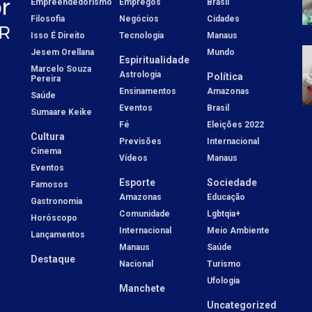
Empreendedorismo
Empregos
Brasil
Filosofia
Negócios
Cidades
Isso É Direito
Tecnologia
Manaus
Jesem Orellana
Mundo
Espiritualidade
Marcelo Souza
Astrologia
Política
Pereira
Ensinamentos
Amazonas
Saúde
Eventos
Brasil
Sumaare Keike
Fé
Eleições 2022
Cultura
Previsões
Internacional
Cinema
Vídeos
Manaus
Eventos
Esporte
Sociedade
Famosos
Amazonas
Educação
Gastronomia
Comunidade
Lgbtqia+
Horóscopo
Internacional
Meio Ambiente
Lançamentos
Manaus
Saúde
Destaque
Nacional
Turismo
Ufologia
Manchete
Uncategorized