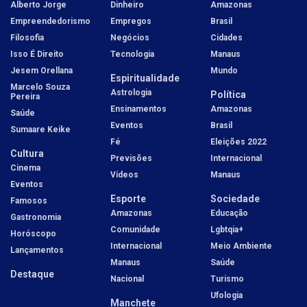
Alberto Jorge
Dinheiro
Amazonas
Empreendedorismo
Empregos
Brasil
Filosofia
Negócios
Cidades
Isso É Direito
Tecnologia
Manaus
Jesem Orellana
Mundo
Espiritualidade
Marcelo Souza
Astrologia
Política
Pereira
Ensinamentos
Amazonas
Saúde
Eventos
Brasil
Sumaare Keike
Fé
Eleições 2022
Cultura
Previsões
Internacional
Cinema
Vídeos
Manaus
Eventos
Esporte
Sociedade
Famosos
Amazonas
Educação
Gastronomia
Comunidade
Lgbtqia+
Horóscopo
Internacional
Meio Ambiente
Lançamentos
Manaus
Saúde
Destaque
Nacional
Turismo
Ufologia
Manchete