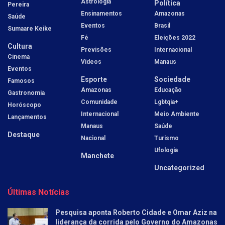
Astrologia
Política
Pereira
Ensinamentos
Amazonas
Saúde
Eventos
Brasil
Sumaare Keike
Fé
Eleições 2022
Cultura
Previsões
Internacional
Cinema
Vídeos
Manaus
Eventos
Esporte
Sociedade
Famosos
Amazonas
Educação
Gastronomia
Comunidade
Lgbtqia+
Horóscopo
Internacional
Meio Ambiente
Lançamentos
Manaus
Saúde
Destaque
Nacional
Turismo
Ufologia
Manchete
Uncategorized
Últimas Notícias
Pesquisa aponta Roberto Cidade e Omar Aziz na
liderança da corrida pelo Governo do Amazonas