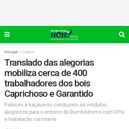
Principal
Cultura
Translado das alegorias
mobiliza cerca de 400
trabalhadores dos bois
Caprichoso e Garantido
Paikicés e kaçauerés conduzem os módulos
alegóricos para o entorno do Bumbódromo com EPIs
e hidratação constante