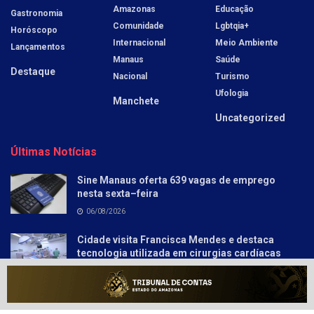
Amazonas
Educação
Gastronomia
Comunidade
Lgbtqia+
Horóscopo
Internacional
Meio Ambiente
Lançamentos
Manaus
Saúde
Destaque
Nacional
Turismo
Ufologia
Manchete
Uncategorized
Últimas Notícias
Sine Manaus oferta 639 vagas de emprego
nesta sexta–feira
06/08/2026
Cidade visita Francisca Mendes e destaca
tecnologia utilizada em cirurgias cardíacas
pediátricas
06/08/2026