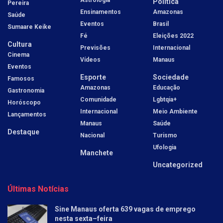
Política
Pereira
Ensinamentos
Amazonas
Saúde
Eventos
Brasil
Sumaare Keike
Fé
Eleições 2022
Cultura
Previsões
Internacional
Cinema
Vídeos
Manaus
Eventos
Esporte
Sociedade
Famosos
Amazonas
Educação
Gastronomia
Comunidade
Lgbtqia+
Horóscopo
Internacional
Meio Ambiente
Lançamentos
Manaus
Saúde
Destaque
Nacional
Turismo
Ufologia
Manchete
Uncategorized
Últimas Notícias
Sine Manaus oferta 639 vagas de emprego
nesta sexta–feira