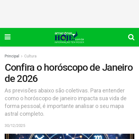
Principal
Cultura
Confira o horóscopo de Janeiro
de 2026
As previsões abaixo são coletivas. Para entender
como o horóscopo de janeiro impacta sua vida de
forma pessoal, é importante analisar o seu mapa
astral completo.
30/12/2025