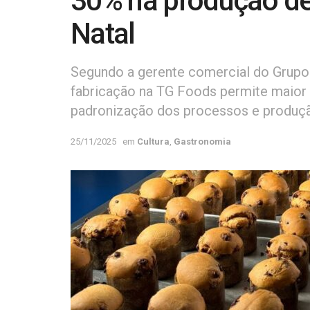
30% na produção de
Natal
Segundo a gerente comercial do Grupo 
fabricação na TG Foods permite maior e
padronização dos processos e produç
25/11/2025
em
Cultura
,
Gastronomia