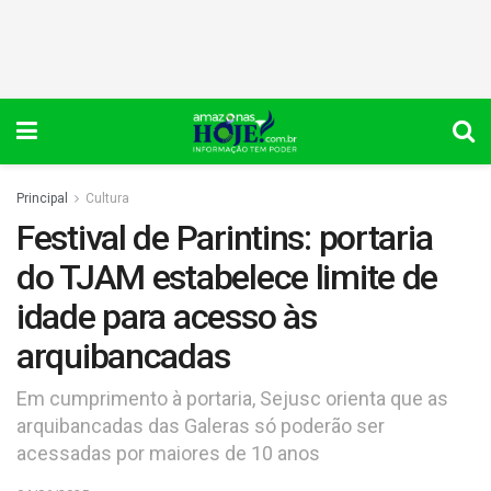
Principal
Cultura
Festival de Parintins: portaria
do TJAM estabelece limite de
idade para acesso às
arquibancadas
Em cumprimento à portaria, Sejusc orienta que as
arquibancadas das Galeras só poderão ser
acessadas por maiores de 10 anos