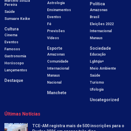
Marcelo Souza
Astrologia
Política
Pereira
Ensinamentos
Amazonas
Saúde
Eventos
Brasil
Sumaare Keike
Fé
Eleições 2022
Cultura
Previsões
Internacional
Cinema
Vídeos
Manaus
Eventos
Esporte
Sociedade
Famosos
Amazonas
Educação
Gastronomia
Comunidade
Lgbtqia+
Horóscopo
Internacional
Meio Ambiente
Lançamentos
Manaus
Saúde
Destaque
Nacional
Turismo
Ufologia
Manchete
Uncategorized
Últimas Notícias
TCE-AM registra mais de 500 inscrições para o