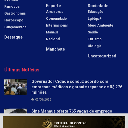
Esporte
Sociedade
Famosos
Amazonas
Educação
Gastronomia
Comunidade
Lgbtqia+
Horóscopo
Internacional
Meio Ambiente
Lançamentos
Manaus
Saúde
Destaque
Nacional
Turismo
Ufologia
Manchete
Uncategorized
Últimas Notícias
Governador Cidade conduz acordo com
empresas médicas e garante repasse de R$ 276
milhões
05/08/2026
Sine Manaus oferta 765 vagas de emprego
nesta quinta-feira, 6/8
05/08/2026