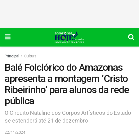
Principal
Cultura
Balé Folclórico do Amazonas
apresenta a montagem ‘Cristo
Ribeirinho’ para alunos da rede
pública
O Circuito Natalino dos Corpos Artísticos do Estado
se estenderá até 21 de dezembro
22/11/2024