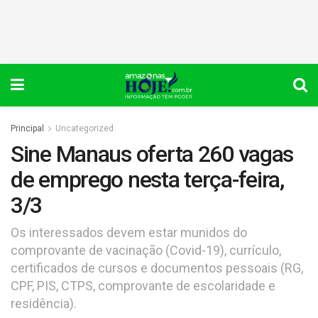
Principal
Uncategorized
Sine Manaus oferta 260 vagas
de emprego nesta terça-feira,
3/3
Os interessados devem estar munidos do
comprovante de vacinação (Covid-19), currículo,
certificados de cursos e documentos pessoais (RG,
CPF, PIS, CTPS, comprovante de escolaridade e
residência).