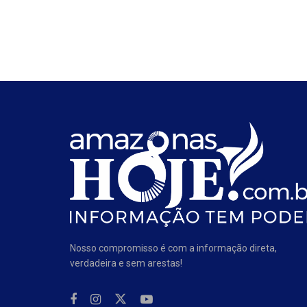
Nosso compromisso é com a informação direta,
verdadeira e sem arestas!