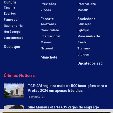
Cultura
Previsões
Internacional
Cinema
Vídeos
Manaus
Eventos
Esporte
Sociedade
Famosos
Amazonas
Educação
Gastronomia
Comunidade
Lgbtqia+
Horóscopo
Internacional
Meio Ambiente
Lançamentos
Manaus
Saúde
Destaque
Nacional
Turismo
Ufologia
Manchete
Uncategorized
Últimas Notícias
TCE-AM registra mais de 500 inscrições para o
Profac 2026 em apenas três dias
07/08/2026
Sine Manaus oferta 639 vagas de emprego
nesta sexta–feira