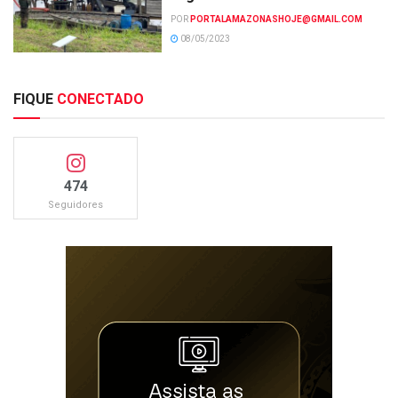
POR
PORTALAMAZONASHOJE@GMAIL.COM
08/05/2023
FIQUE
CONECTADO
474
Seguidores