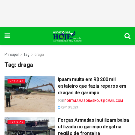
Principal
Tag
draga
Tag:
draga
Ipaam multa em R$ 200 mil
NOTÍCIAS
estaleiro que fazia reparos em
dragas de garimpo
POR
PORTALAMAZONASHOJE@GMAIL.COM
09/10/2023
Forças Armadas inutilizam balsa
NOTÍCIAS
utilizada no garimpo ilegal na
região de fronteira