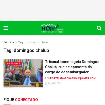
Principal
Tag
domingos chalub
Tag:
domingos chalub
Tribunal homenageia Domingos
AMAZONAS
Chalub, que se aposenta do
cargo de desembargador
POR
PORTALAMAZONASHOJE@GMAIL.COM
20/08/2025
FIQUE
CONECTADO