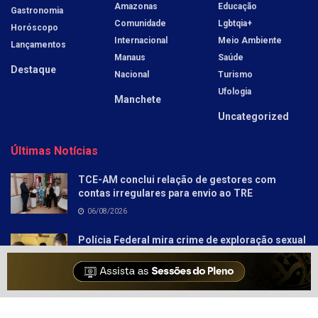
Amazonas
Educação
Gastronomia
Comunidade
Lgbtqia+
Horóscopo
Internacional
Meio Ambiente
Lançamentos
Manaus
Saúde
Destaque
Nacional
Turismo
Ufologia
Manchete
Uncategorized
Últimas Notícias
TCE-AM conclui relação de gestores com
contas irregulares para envio ao TRE
06/08/2026
Polícia Federal mira crime de exploração sexual
infantojuvenil
06/08/2026