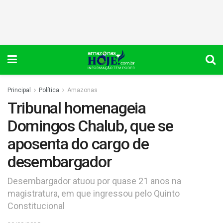
Principal
Política
Amazonas
Tribunal homenageia
Domingos Chalub, que se
aposenta do cargo de
desembargador
Desembargador atuou por quase 21 anos na
magistratura, em que ingressou pelo Quinto
Constitucional