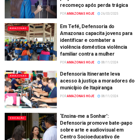
recomeço após perda trágica
POR
AMAZONAS HOJE
26/03/2025
Em Tefé, Defensoria do
AMAZONAS
Amazonas capacita jovens para
identificar e combater a
violência doméstica violência
familiar contra a mulher
POR
AMAZONAS HOJE
08/11/2024
Defensoria Itinerante leva
AMAZONAS
acesso à justiça a moradores do
município de Itapiranga
POR
AMAZONAS HOJE
08/11/2024
‘Ensina-me a Sonhar’:
EDUCAÇÃO
Defensoria promove bate-papo
sobre arte e audiovisual em
Centro Socioeducativo de