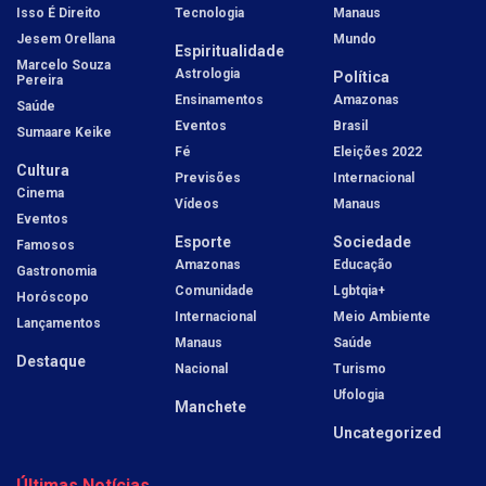
Isso É Direito
Tecnologia
Manaus
Jesem Orellana
Mundo
Espiritualidade
Marcelo Souza
Astrologia
Política
Pereira
Ensinamentos
Amazonas
Saúde
Eventos
Brasil
Sumaare Keike
Fé
Eleições 2022
Cultura
Previsões
Internacional
Cinema
Vídeos
Manaus
Eventos
Esporte
Sociedade
Famosos
Amazonas
Educação
Gastronomia
Comunidade
Lgbtqia+
Horóscopo
Internacional
Meio Ambiente
Lançamentos
Manaus
Saúde
Destaque
Nacional
Turismo
Ufologia
Manchete
Uncategorized
Últimas Notícias