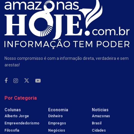
Nosso compromisso é com a informação direta, verdadeira e sem
arestas!
Por Categoria
Colunas
Economia
Notícias
Alberto Jorge
Dinheiro
Amazonas
Empreendedorismo
Empregos
Brasil
Filosofia
Negócios
Cidades