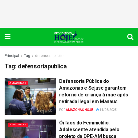
Principal
Tag
defensoriapublica
Tag:
defensoriapublica
Defensoria Pública do
AMAZONAS
Amazonas e Sejusc garantem
retorno de criança à mãe após
retirada ilegal em Manaus
POR
AMAZONAS HOJE
14/06/2025
Órfãos do Feminicídio:
AMAZONAS
Adolescente atendida pelo
projeto da DPE-AM busca