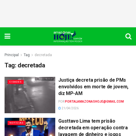
Principal
Tag
decretada
Tag:
decretada
Justiça decreta prisão de PMs
CIDADES
envolvidos em morte de jovem,
diz MP-AM
POR
PORTALAMAZONASHOJE@GMAIL.COM
21/04/2026
Gusttavo Lima tem prisão
NOTÍCIAS
decretada em operação contra
lavagem de dinheiro e jogos