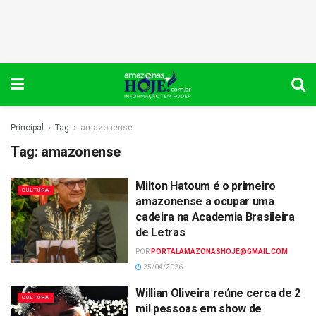
Principal
Tag
amazonense
Tag:
amazonense
Milton Hatoum é o primeiro
CULTURA
amazonense a ocupar uma
cadeira na Academia Brasileira
de Letras
POR
PORTALAMAZONASHOJE@GMAIL.COM
25/04/2026
Willian Oliveira reúne cerca de 2
CULTURA
mil pessoas em show de