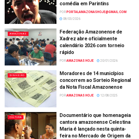
comédia em Parintins
POR
PORTALAMAZONASHOJE@GMAIL.COM
08/03/2026
Federação Amazonense de
AMAZONAS
Xadrez abre oficialmente
calendário 2026 com torneio
rápido
POR
AMAZONAS HOJE
20/01/2026
Moradores de 14 municípios
DINHEIRO
concorrem ao Sorteio Regional
da Nota Fiscal Amazonense
POR
AMAZONAS HOJE
12/08/2025
Documentário que homenageia
CULTURA
cantora amazonense Celestina
Maria é lançado nesta quinta-
feira no Mercado de Origem da