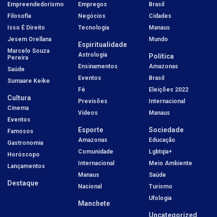
Empreendedorismo
Empregos
Brasil
Filosofia
Negócios
Cidades
Isso É Direito
Tecnologia
Manaus
Jesem Orellana
Mundo
Espiritualidade
Marcelo Souza
Astrologia
Política
Pereira
Ensinamentos
Amazonas
Saúde
Eventos
Brasil
Sumaare Keike
Fé
Eleições 2022
Cultura
Previsões
Internacional
Cinema
Vídeos
Manaus
Eventos
Esporte
Sociedade
Famosos
Amazonas
Educação
Gastronomia
Comunidade
Lgbtqia+
Horóscopo
Internacional
Meio Ambiente
Lançamentos
Manaus
Saúde
Destaque
Nacional
Turismo
Ufologia
Manchete
Uncategorized