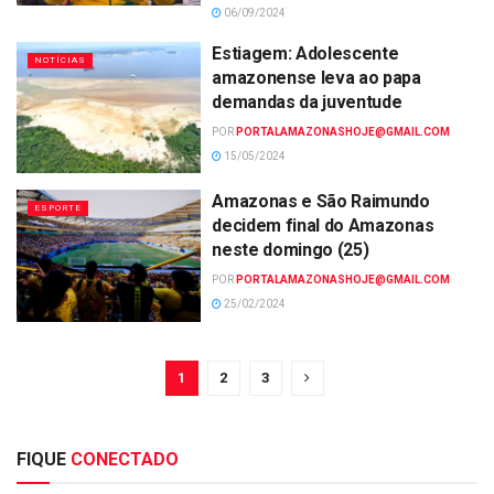
06/09/2024
Estiagem: Adolescente
NOTÍCIAS
amazonense leva ao papa
demandas da juventude
POR
PORTALAMAZONASHOJE@GMAIL.COM
15/05/2024
Amazonas e São Raimundo
ESPORTE
decidem final do Amazonas
neste domingo (25)
POR
PORTALAMAZONASHOJE@GMAIL.COM
25/02/2024
1
2
3
FIQUE
CONECTADO