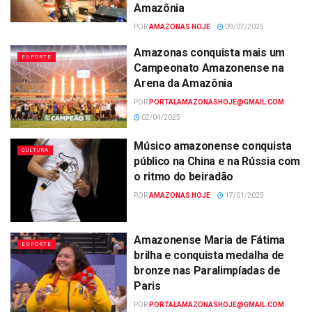
Amazônia
POR
AMAZONAS HOJE
09/07/2025
Amazonas conquista mais um
ESPORTE
Campeonato Amazonense na
Arena da Amazônia
POR
PORTALAMAZONASHOJE@GMAIL.COM
02/04/2025
Músico amazonense conquista
CULTURA
público na China e na Rússia com
o ritmo do beiradão
POR
AMAZONAS HOJE
17/01/2025
Amazonense Maria de Fátima
ESPORTE
brilha e conquista medalha de
bronze nas Paralimpíadas de
Paris
POR
PORTALAMAZONASHOJE@GMAIL.COM