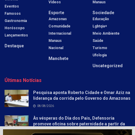
Vídeos
Manaus
Eventos
Esporte
Sociedade
Famosos
Amazonas
Educação
Gastronomia
Comunidade
Lgbtqia+
Horóscopo
Internacional
Meio Ambiente
Lançamentos
Manaus
Saúde
Destaque
Nacional
Turismo
Ufologia
Manchete
Uncategorized
Últimas Notícias
Pesquisa aponta Roberto Cidade e Omar Aziz na
liderança da corrida pelo Governo do Amazonas
08/08/2026
Às vésperas do Dia dos Pais, Defensoria
promove oficina sobre paternidade a partir da
literatura para socioeducandos