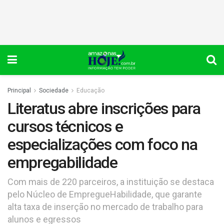
Principal
Sociedade
Educação
Literatus abre inscrições para
cursos técnicos e
especializações com foco na
empregabilidade
Com mais de 220 parceiros, a instituição se destaca
pelo Núcleo de EmpregueHabilidade, que garante
alta taxa de inserção no mercado de trabalho para
alunos e egressos