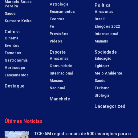
Marcelo Souza
Astrologia
Política
Pereira
Ensinamentos
Amazonas
Saúde
Eventos
Brasil
Sumaare Keike
Fé
Eleições 2022
Cultura
Previsões
Internacional
Cinema
Vídeos
Manaus
Eventos
Esporte
Sociedade
Famosos
Amazonas
Educação
Gastronomia
Comunidade
Lgbtqia+
Horóscopo
Internacional
Meio Ambiente
Lançamentos
Manaus
Saúde
Destaque
Nacional
Turismo
Ufologia
Manchete
Uncategorized
Últimas Notícias
TCE-AM registra mais de 500 inscrições para o