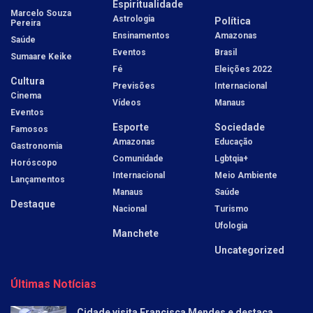
Espiritualidade
Marcelo Souza
Astrologia
Política
Pereira
Ensinamentos
Amazonas
Saúde
Eventos
Brasil
Sumaare Keike
Fé
Eleições 2022
Cultura
Previsões
Internacional
Cinema
Vídeos
Manaus
Eventos
Esporte
Sociedade
Famosos
Amazonas
Educação
Gastronomia
Comunidade
Lgbtqia+
Horóscopo
Internacional
Meio Ambiente
Lançamentos
Manaus
Saúde
Destaque
Nacional
Turismo
Ufologia
Manchete
Uncategorized
Últimas Notícias
Cidade visita Francisca Mendes e destaca