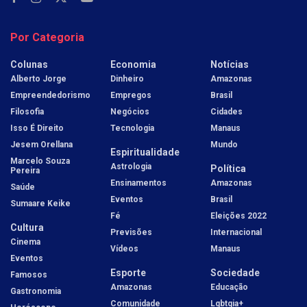
Por Categoria
Colunas
Economia
Notícias
Alberto Jorge
Dinheiro
Amazonas
Empreendedorismo
Empregos
Brasil
Filosofia
Negócios
Cidades
Isso É Direito
Tecnologia
Manaus
Jesem Orellana
Mundo
Espiritualidade
Marcelo Souza
Astrologia
Política
Pereira
Ensinamentos
Amazonas
Saúde
Eventos
Brasil
Sumaare Keike
Fé
Eleições 2022
Cultura
Previsões
Internacional
Cinema
Vídeos
Manaus
Eventos
Esporte
Sociedade
Famosos
Amazonas
Educação
Gastronomia
Comunidade
Lgbtqia+