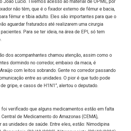
 João Lúcio. Tivemos acesso ao material de OPME, por
ixador não têm, que é o fixador externo de fêmur e bacia,
 para fêmur e tíbia adulto. Eles são importantes para que o
ão aguardar fraturados até realizarem uma cirurgia
pacientes. Para se ter ideia, na área de EPI, só tem
.
ação dos acompanhantes chamou atenção, assim como o
ntes dormindo no corredor, embaixo da maca, é
Araújo com leitos sobrando. Gente no corredor passando
 comunicação entre as unidades. O pior é que tudo pode
 de gripe, e casos de H1N1”, alertou o deputado.
o, foi verificado que alguns medicamentos estão em falta
a Central de Medicamento do Amazonas (CEMA),
r as unidades de saúde. Entre eles, estão: Nimodipina