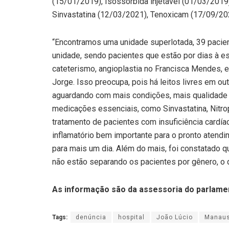
(15/01/2019), Isossorbida injetável (01/03/2019
Sinvastatina (12/03/2021), Tenoxicam (17/09/202
“Encontramos uma unidade superlotada, 39 pacient
unidade, sendo pacientes que estão por dias à e
cateterismo, angioplastia no Francisca Mendes, e
Jorge. Isso preocupa, pois há leitos livres em 
aguardando com mais condições, mais qualidade d
medicações essenciais, como Sinvastatina, Nitro
tratamento de pacientes com insuficiência cardí
inflamatório bem importante para o pronto atendi
para mais um dia. Além do mais, foi constatado q
não estão separando os pacientes por gênero, o q
As informação são da assessoria do parlamen
Tags:
denúncia
hospital
João Lúcio
Manau