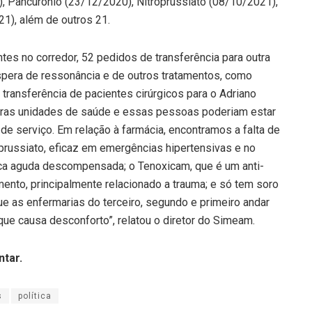
), Pancurônio (23/12/2020), Nitroprussiato (08/10/2021),
1), além de outros 21.
es no corredor, 52 pedidos de transferência para outra
spera de ressonância e de outros tratamentos, como
 transferência de pacientes cirúrgicos para o Adriano
outras unidades de saúde e essas pessoas poderiam estar
e serviço. Em relação à farmácia, encontramos a falta de
prussiato, eficaz em emergências hipertensivas e no
aca aguda descompensada; o Tenoxicam, que é um anti-
mento, principalmente relacionado a trauma; e só tem soro
ue as enfermarias do terceiro, segundo e primeiro andar
ue causa desconforto”, relatou o diretor do Simeam.
tar.
s
política