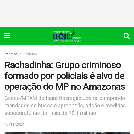
Principal
Notícias
Rachadinha: Grupo criminoso
formado por policiais é alvo de
operação do MP no Amazonas
Gaeco/MPAM deflagra Operação Joeira, cumprindo
mandados de busca e apreensão, prisão e medidas
assecuratórias de mais de R$ 1 milhão
13/11/2024