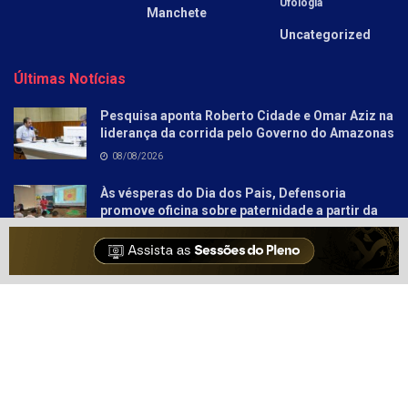
Ufologia
Manchete
Uncategorized
Últimas Notícias
Pesquisa aponta Roberto Cidade e Omar Aziz na
liderança da corrida pelo Governo do Amazonas
08/08/2026
Às vésperas do Dia dos Pais, Defensoria
promove oficina sobre paternidade a partir da
literatura para socioeducandos
08/08/2026
Sobre
Anunciar
Política e Privacidade
Contato
© 2021-2025
Amazonas Hoje
- Informação Tem Poder!