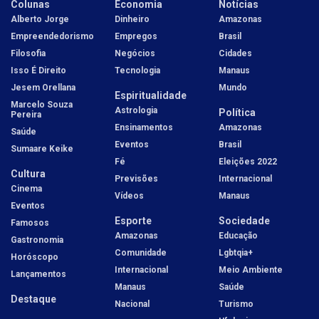
Colunas
Economia
Notícias
Alberto Jorge
Dinheiro
Amazonas
Empreendedorismo
Empregos
Brasil
Filosofia
Negócios
Cidades
Isso É Direito
Tecnologia
Manaus
Jesem Orellana
Mundo
Espiritualidade
Marcelo Souza
Astrologia
Política
Pereira
Ensinamentos
Amazonas
Saúde
Eventos
Brasil
Sumaare Keike
Fé
Eleições 2022
Cultura
Previsões
Internacional
Cinema
Vídeos
Manaus
Eventos
Esporte
Sociedade
Famosos
Amazonas
Educação
Gastronomia
Comunidade
Lgbtqia+
Horóscopo
Internacional
Meio Ambiente
Lançamentos
Manaus
Saúde
Destaque
Nacional
Turismo