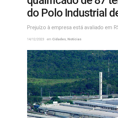
qualificado de 87 t
do Polo Industrial 
Prejuízo à empresa está avaliado em R
14/12/2023
em
Cidades
,
Notícias