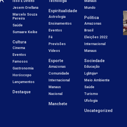
Isso É Direito
Tecnologia
Manaus
Jesem Orellana
Mundo
Espiritualidade
Marcelo Souza
Astrologia
Política
Pereira
Ensinamentos
Amazonas
Saúde
Eventos
Brasil
Sumaare Keike
Fé
Eleições 2022
Cultura
Previsões
Internacional
Cinema
Vídeos
Manaus
Eventos
Esporte
Sociedade
Famosos
Amazonas
Educação
Gastronomia
Comunidade
Lgbtqia+
Horóscopo
Internacional
Meio Ambiente
Lançamentos
Manaus
Saúde
Destaque
Nacional
Turismo
Ufologia
Manchete
Uncategorized