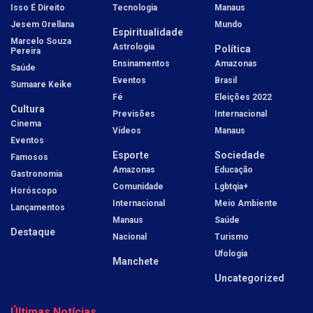
Isso É Direito
Tecnologia
Manaus
Jesem Orellana
Mundo
Espiritualidade
Marcelo Souza
Astrologia
Política
Pereira
Ensinamentos
Amazonas
Saúde
Eventos
Brasil
Sumaare Keike
Fé
Eleições 2022
Cultura
Previsões
Internacional
Cinema
Vídeos
Manaus
Eventos
Esporte
Sociedade
Famosos
Amazonas
Educação
Gastronomia
Comunidade
Lgbtqia+
Horóscopo
Internacional
Meio Ambiente
Lançamentos
Manaus
Saúde
Destaque
Nacional
Turismo
Ufologia
Manchete
Uncategorized
Últimas Notícias