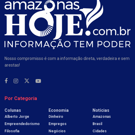
Nosso compromisso é com a informação direta, verdadeira e sem
arestas!
Por Categoria
Colunas
Economia
Notícias
Alberto Jorge
Dinheiro
Amazonas
Empreendedorismo
Empregos
Brasil
Filosofia
Negócios
Cidades