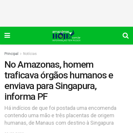
Principal
Notícias
No Amazonas, homem
traficava órgãos humanos e
enviava para Singapura,
informa PF
Há indícios de que foi postada uma encomenda
contendo uma mão e três placentas de origem
humanas, de Manaus com destino à Singapura