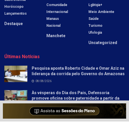
Comunidade
Lgbtqia+
Horóscopo
Internacional
Meio Ambiente
Lançamentos
Manaus
Saúde
Destaque
Nacional
Turismo
Ufologia
Manchete
Uncategorized
Últimas Notícias
Pesquisa aponta Roberto Cidade e Omar Aziz na
liderança da corrida pelo Governo do Amazonas
08/08/2026
Às vésperas do Dia dos Pais, Defensoria
promove oficina sobre paternidade a partir da
literatura para socioeducandos
08/08/2026