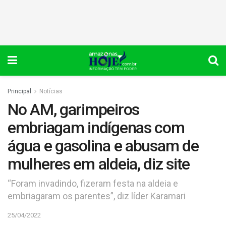
Principal
Notícias
No AM, garimpeiros
embriagam indígenas com
água e gasolina e abusam de
mulheres em aldeia, diz site
“Foram invadindo, fizeram festa na aldeia e
embriagaram os parentes”, diz líder Karamari
25/04/2022