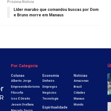
Próxima Notícia
Líder marubo que comandou buscas por Dom
e Bruno morre em Manaus
Por Categoria
Ú
Colunas
Economia
Notícias
Alberto Jorge
Dinheiro
Amazonas
Empreendedorismo
Empregos
Brasil
Filosofia
Negócios
Cidades
Isso É Direito
Tecnologia
Manaus
Jesem Orellana
Mundo
Espiritualidade
Marcelo Souza