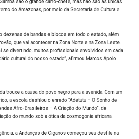
amba são o grande carro-chefe, mas não são as únicas
verno do Amazonas, por meio da Secretaria de Cultura e
o dezenas de bandas e blocos em todo o estado, além
ovão, que vai acontecer na Zona Norte e na Zona Leste.
aí se divertindo, muitos profissionais envolvidos em cada
ndário cultural do nosso estado”, afirmou Marcos Apolo
ada trouxe a causa do povo negro para a avenida. Com um
ico, a escola desfilou o enredo “Adetutu – O Sonho de
endas Afro-Brasileiros – A Criação do Mundo”, de
criação do mundo sob a ótica da cosmogonia africana.
igência, a Andanças de Ciganos começou seu desfile na