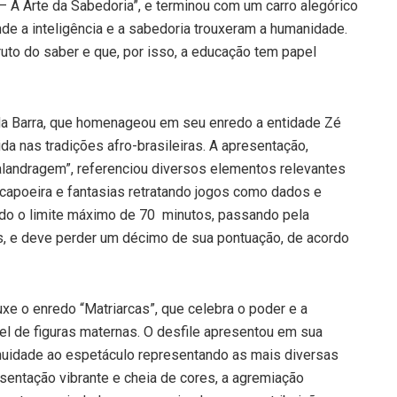
– A Arte da Sabedoria”, e terminou com um carro alegórico
nde a inteligência e a sabedoria trouxeram a humanidade.
uto do saber e que, por isso, a educação tem papel
la da Barra, que homenageou em seu enredo a entidade Zé
ecida nas tradições afro-brasileiras. A apresentação,
a Malandragem”, referenciou diversos elementos relevantes
 capoeira e fantasias retratando jogos como dados e
ando o limite máximo de 70 minutos, passando pela
, e deve perder um décimo de sua pontuação, de acordo
xe o enredo “Matriarcas”, que celebra o poder e a
l de figuras maternas. O desfile apresentou em sua
ntinuidade ao espetáculo representando as mais diversas
entação vibrante e cheia de cores, a agremiação