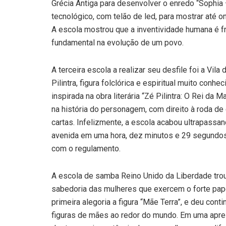
Grécia Antiga para desenvolver o enredo “Sophia 
tecnológico, com telão de led, para mostrar até o
A escola mostrou que a inventividade humana é fr
fundamental na evolução de um povo.
A terceira escola a realizar seu desfile foi a Vi
Pilintra, figura folclórica e espiritual muito conh
inspirada na obra literária “Zé Pilintra: O Rei d
na história do personagem, com direito à roda de
cartas. Infelizmente, a escola acabou ultrapass
avenida em uma hora, dez minutos e 29 segundos
com o regulamento.
A escola de samba Reino Unido da Liberdade trou
sabedoria das mulheres que exercem o forte pape
primeira alegoria a figura “Mãe Terra”, e deu co
figuras de mães ao redor do mundo. Em uma apres