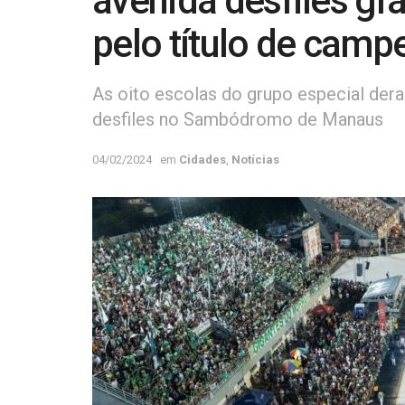
avenida desfiles gr
pelo título de cam
As oito escolas do grupo especial der
desfiles no Sambódromo de Manaus
04/02/2024
em
Cidades
,
Notícias