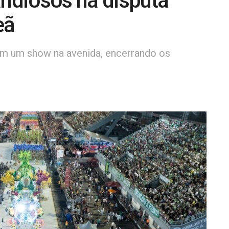
andiosos na disputa
peã
am um show na avenida, encerrando os