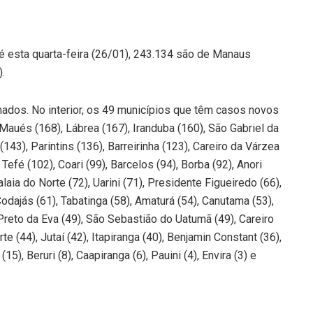
esta quarta-feira (26/01), 243.134 são de Manaus
.
mados. No interior, os 49 municípios que têm casos novos
 Maués (168), Lábrea (167), Iranduba (160), São Gabriel da
43), Parintins (136), Barreirinha (123), Careiro da Várzea
Tefé (102), Coari (99), Barcelos (94), Borba (92), Anori
laia do Norte (72), Uarini (71), Presidente Figueiredo (66),
odajás (61), Tabatinga (58), Amaturá (54), Canutama (53),
 Preto da Eva (49), São Sebastião do Uatumã (49), Careiro
e (44), Jutaí (42), Itapiranga (40), Benjamin Constant (36),
15), Beruri (8), Caapiranga (6), Pauini (4), Envira (3) e