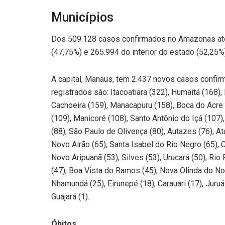
Municípios
Dos 509.128 casos confirmados no Amazonas até 
(47,75%) e 265.994 do interior do estado (52,25%)
A capital, Manaus, tem 2.437 novos casos confir
registrados são: Itacoatiara (322), Humaitá (168),
Cachoeira (159), Manacapuru (158), Boca do Acre (1
(109), Manicoré (108), Santo Antônio do Içá (107), 
(88), São Paulo de Olivença (80), Autazes (76), Ata
Novo Airão (65), Santa Isabel do Rio Negro (65), C
Novo Aripuanã (53), Silves (53), Urucará (50), Rio
(47), Boa Vista do Ramos (45), Nova Olinda do Nort
Nhamundá (25), Eirunepé (18), Carauari (17), Juruá (
Guajará (1).
Óbitos