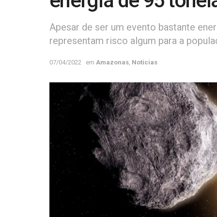
energia de 95 tonel
Apesar de ser um evento bastante ener
representam risco algum para a popula
07/04/2022
em
Amazonas
,
Notícias