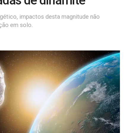
adas de dinamite
gético, impactos desta magnitude não
ção em solo.