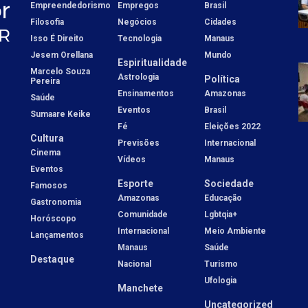
Empreendedorismo
Empregos
Brasil
Filosofia
Negócios
Cidades
Isso É Direito
Tecnologia
Manaus
Jesem Orellana
Mundo
Espiritualidade
Marcelo Souza
Astrologia
Política
Pereira
Ensinamentos
Amazonas
Saúde
Eventos
Brasil
Sumaare Keike
Fé
Eleições 2022
Cultura
Previsões
Internacional
Cinema
Vídeos
Manaus
Eventos
Esporte
Sociedade
Famosos
Amazonas
Educação
Gastronomia
Comunidade
Lgbtqia+
Horóscopo
Internacional
Meio Ambiente
Lançamentos
Manaus
Saúde
Destaque
Nacional
Turismo
Ufologia
Manchete
Uncategorized