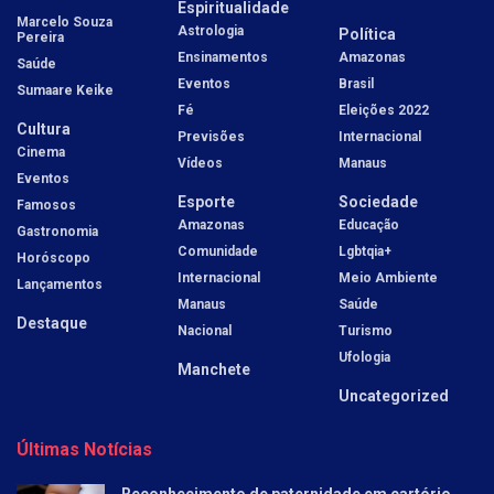
Espiritualidade
Marcelo Souza
Astrologia
Política
Pereira
Ensinamentos
Amazonas
Saúde
Eventos
Brasil
Sumaare Keike
Fé
Eleições 2022
Cultura
Previsões
Internacional
Cinema
Vídeos
Manaus
Eventos
Esporte
Sociedade
Famosos
Amazonas
Educação
Gastronomia
Comunidade
Lgbtqia+
Horóscopo
Internacional
Meio Ambiente
Lançamentos
Manaus
Saúde
Destaque
Nacional
Turismo
Ufologia
Manchete
Uncategorized
Últimas Notícias
Reconhecimento de paternidade em cartório