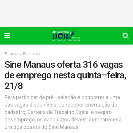
Principal
Economia
Sine Manaus oferta 316 vagas
de emprego nesta quinta–feira,
21/8
Para participar da pré–seleção e concorrer a uma
das vagas disponíveis, ou receber orientação de
cadastro, Carteira de Trabalho Digital e seguro–
desemprego, os candidatos devem comparecer a
um dos postos do Sine Manaus