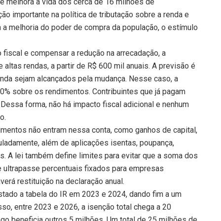
que melhora a vida dos cerca de 16 milhões de
o importante na política de tributação sobre a renda e
 a melhoria do poder de compra da população, o estímulo
o fiscal e compensar a redução na arrecadação, a
 altas rendas, a partir de R$ 600 mil anuais. A previsão é
renda sejam alcançados pela mudança. Nesse caso, a
10% sobre os rendimentos. Contribuintes que já pagam
Dessa forma, não há impacto fiscal adicional e nenhum
o.
imentos não entram nessa conta, como ganhos de capital,
ladamente, além de aplicações isentas, poupança,
. A lei também define limites para evitar que a soma dos
e ultrapasse percentuais fixados para empresas
averá restituição na declaração anual.
ustado a tabela do IR em 2023 e 2024, dando fim a um
so, entre 2023 e 2026, a isenção total chega a 20
go beneficia outros 5 milhões. Um total de 25 milhões de