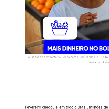
A isenção do Imposto de Renda para quem ganha até R$ 5 mil
beneficiam trab
Fevereiro chegou e, em todo o Brasil, milhões de