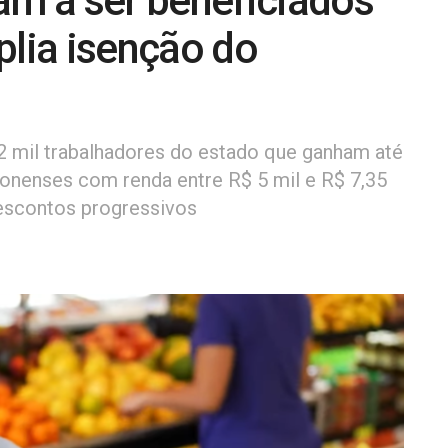
m a ser beneficiados
plia isenção do
2 mil trabalhadores do estado que ganham até
zonenses com renda entre R$ 5 mil e R$ 7,35
escontos progressivos