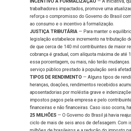
INCENTIVO À FORMALIZAÇÃO
— A iniciativa, 
trabalhadores impactados, promove uma atualizaçã
reforça o compromisso do Governo do Brasil com
ao consumo e o incentivo à formalização.
JUSTIÇA TRIBUTÁRIA
— Para manter o equilíbri
legislação estabelece incremento na tributação de
de que cerca de 140 mil contribuintes de maior 
cobrança é gradual, com alíquota máxima de até 
essa porcentagem, ou mais, não terão mudanças. 
serviço público prestado à população será afetad
TIPOS DE RENDIMENTO
— Alguns tipos de rend
heranças, doações, rendimentos recebidos acumu
aposentadorias por moléstia grave e indenizações
impostos pagos pela empresa e pelo contribuint
financeiras e não financeiras. Caso isso ocorra, h
25 MILHÕES
— O Governo do Brasil já havia reaj
ciclo de mais de seis anos de defasagem. Com is
milhões de brasileiros e a redução do imposto pa