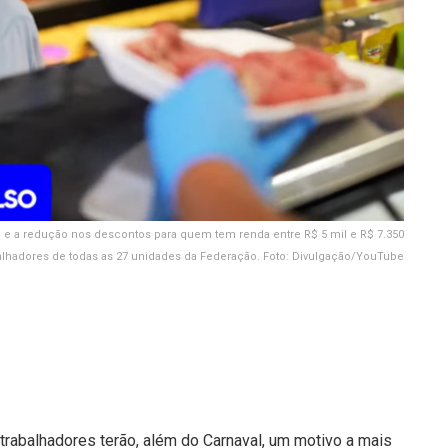
 e a redução nos descontos para quem tem renda entre R$ 5 mil e R$ 7.350
alhadores de todas as 27 unidades da Federação. Foto: Divulgação/YouTube
 trabalhadores terão, além do Carnaval, um motivo a mais