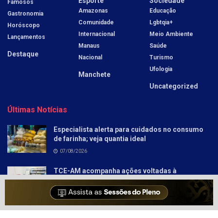
Esporte
Sociedade
Famosos
Amazonas
Educação
Gastronomia
Comunidade
Lgbtqia+
Horóscopo
Internacional
Meio Ambiente
Lançamentos
Manaus
Saúde
Destaque
Nacional
Turismo
Ufologia
Manchete
Uncategorized
Últimas Notícias
Especialista alerta para cuidados no consumo
de farinha; veja quantia ideal
07/08/2026
TCE-AM acompanha ações voltadas à
aprendizagem nos anos iniciais em Autazes
07/08/2026