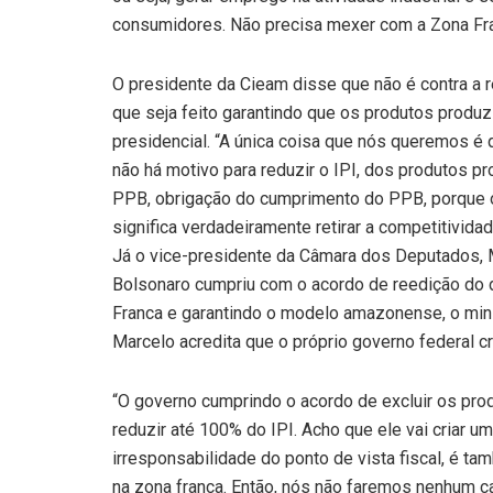
consumidores. Não precisa mexer com a Zona Fran
O presidente da Cieam disse que não é contra a r
que seja feito garantindo que os produtos produ
presidencial. “A única coisa que nós queremos é 
não há motivo para reduzir o IPI, dos produtos p
PPB, obrigação do cumprimento do PPB, porque os
significa verdadeiramente retirar a competitivida
Já o vice-presidente da Câmara dos Deputados, 
Bolsonaro cumpriu com o acordo de reedição do 
Franca e garantindo o modelo amazonense, o mini
Marcelo acredita que o próprio governo federal cr
“O governo cumprindo o acordo de excluir os prod
reduzir até 100% do IPI. Acho que ele vai criar u
irresponsabilidade do ponto de vista fiscal, é ta
na zona franca. Então, nós não faremos nenhum ca