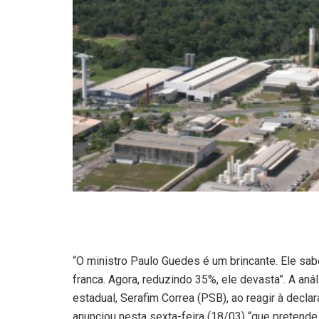
“O ministro Paulo Guedes é um brincante. Ele sab
franca. Agora, reduzindo 35%, ele devasta”. A an
estadual, Serafim Correa (PSB), ao reagir à decl
anunciou nesta sexta-feira (18/03) “que pretend