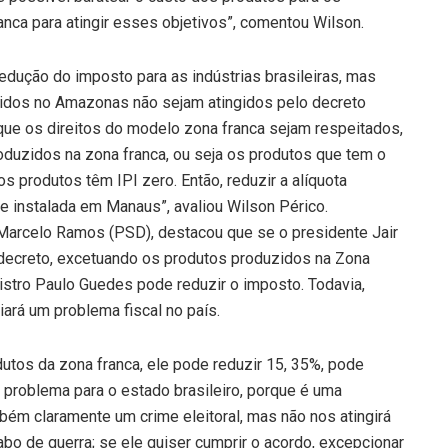
ca para atingir esses objetivos”, comentou Wilson.
edução do imposto para as indústrias brasileiras, mas
zidos no Amazonas não sejam atingidos pelo decreto
que os direitos do modelo zona franca sejam respeitados,
roduzidos na zona franca, ou seja os produtos que tem o
 produtos têm IPI zero. Então, reduzir a alíquota
de instalada em Manaus”, avaliou Wilson Périco.
Marcelo Ramos (PSD), destacou que se o presidente Jair
decreto, excetuando os produtos produzidos na Zona
stro Paulo Guedes pode reduzir o imposto. Todavia,
iará um problema fiscal no país.
utos da zona franca, ele pode reduzir 15, 35%, pode
m problema para o estado brasileiro, porque é uma
mbém claramente um crime eleitoral, mas não nos atingirá
bo de guerra; se ele quiser cumprir o acordo, excepcionar