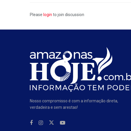
Please
login
to join discussion
Nosso compromisso é com a informação direta,
verdadeira e sem arestas!