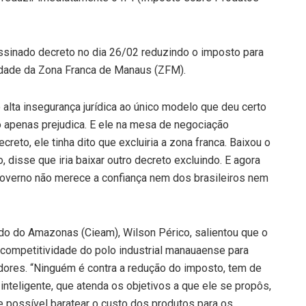
assinado decreto no dia 26/02 reduzindo o imposto para
idade da Zona Franca de Manaus (ZFM).
lta insegurança jurídica ao único modelo que deu certo
o apenas prejudica. E ele na mesa de negociação
creto, ele tinha dito que excluiria a zona franca. Baixou o
disse que iria baixar outro decreto excluindo. E agora
overno não merece a confiança nem dos brasileiros nem
ado do Amazonas (Cieam), Wilson Périco, salientou que o
competitividade do polo industrial manauaense para
dores. “Ninguém é contra a redução do imposto, tem de
inteligente, que atenda os objetivos a que ele se propôs,
se possível baratear o custo dos produtos para os