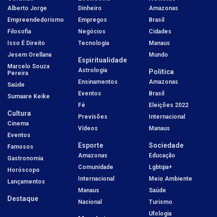
Alberto Jorge
Dinheiro
Amazonas
Empreendedorismo
Empregos
Brasil
Filosofia
Negócios
Cidades
Isso É Direito
Tecnologia
Manaus
Jesem Orellana
Mundo
Espiritualidade
Marcelo Souza
Astrologia
Política
Pereira
Ensinamentos
Amazonas
Saúde
Eventos
Brasil
Sumaare Keike
Fé
Eleições 2022
Cultura
Previsões
Internacional
Cinema
Vídeos
Manaus
Eventos
Esporte
Sociedade
Famosos
Amazonas
Educação
Gastronomia
Comunidade
Lgbtqia+
Horóscopo
Internacional
Meio Ambiente
Lançamentos
Manaus
Saúde
Destaque
Nacional
Turismo
Ufologia