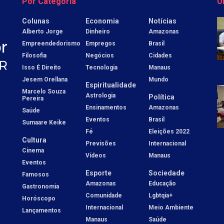
Por Categoria
Ú
Colunas
Economia
Notícias
Alberto Jorge
Dinheiro
Amazonas
Empreendedorismo
Empregos
Brasil
Filosofia
Negócios
Cidades
Isso É Direito
Tecnologia
Manaus
Jesem Orellana
Mundo
Espiritualidade
Marcelo Souza
Astrologia
Política
Pereira
Ensinamentos
Amazonas
Saúde
Eventos
Brasil
Sumaare Keike
Fé
Eleições 2022
Cultura
Previsões
Internacional
Cinema
Vídeos
Manaus
Eventos
Esporte
Sociedade
Famosos
Amazonas
Educação
Gastronomia
Comunidade
Lgbtqia+
Horóscopo
Internacional
Meio Ambiente
Lançamentos
Manaus
Saúde