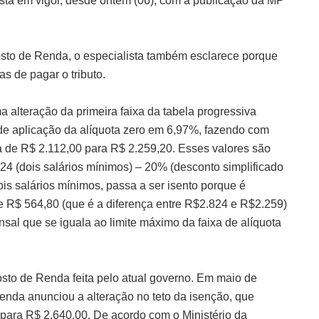
está em vigor, desde ontem (06), com a publicação da MP
sto de Renda, o especialista também esclarece porque
s de pagar o tributo.
 alteração da primeira faixa da tabela progressiva
de aplicação da alíquota zero em 6,97%, fazendo com
 de R$ 2.112,00 para R$ 2.259,20. Esses valores são
824 (dois salários mínimos) – 20% (desconto simplificado
is salários mínimos, passa a ser isento porque é
e R$ 564,80 (que é a diferença entre R$2.824 e R$2.259)
sal que se iguala ao limite máximo da faixa de alíquota
to de Renda feita pelo atual governo. Em maio de
zenda anunciou a alteração no teto da isenção, que
para R$ 2.640,00. De acordo com o Ministério da