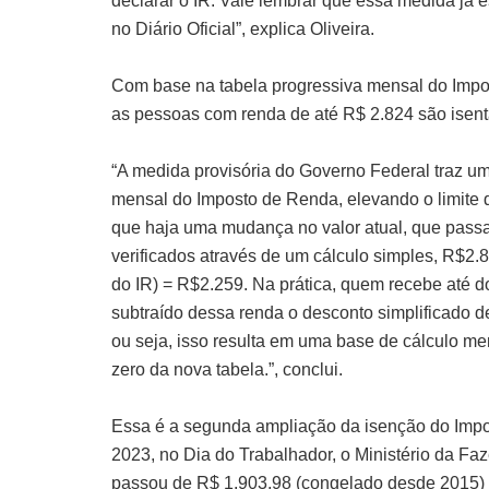
declarar o IR. Vale lembrar que essa medida já 
no Diário Oficial”, explica Oliveira.
Com base na tabela progressiva mensal do Impo
as pessoas com renda de até R$ 2.824 são isenta
“A medida provisória do Governo Federal traz uma
mensal do Imposto de Renda, elevando o limite 
que haja uma mudança no valor atual, que passa
verificados através de um cálculo simples, R$2.
do IR) = R$2.259. Na prática, quem recebe até do
subtraído dessa renda o desconto simplificado d
ou seja, isso resulta em uma base de cálculo men
zero da nova tabela.”, conclui.
Essa é a segunda ampliação da isenção do Impos
2023, no Dia do Trabalhador, o Ministério da Fa
passou de R$ 1.903,98 (congelado desde 2015) 