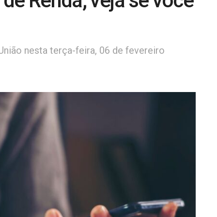
de Renda; veja se você
União nesta terça-feira, 06 de fevereiro