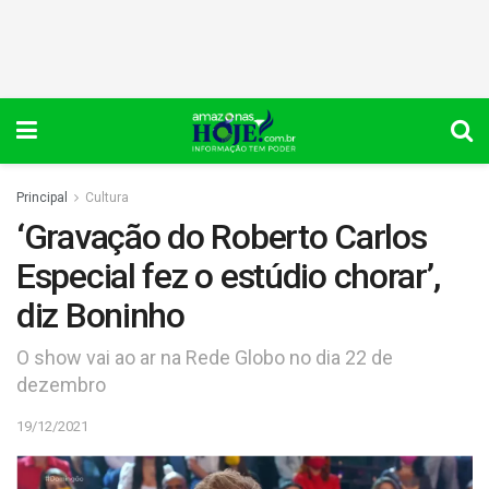
Principal
Cultura
‘Gravação do Roberto Carlos
Especial fez o estúdio chorar’,
diz Boninho
O show vai ao ar na Rede Globo no dia 22 de
dezembro
19/12/2021