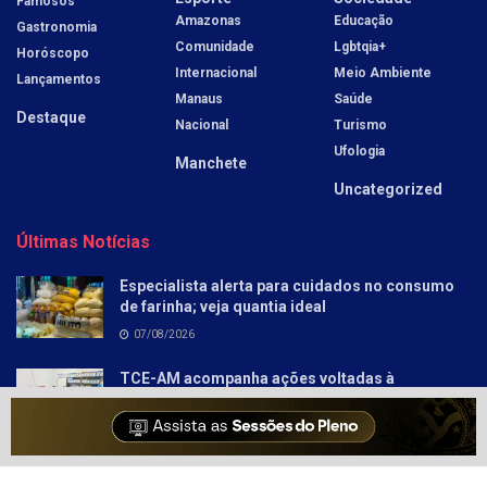
Famosos
Amazonas
Educação
Gastronomia
Comunidade
Lgbtqia+
Horóscopo
Internacional
Meio Ambiente
Lançamentos
Manaus
Saúde
Destaque
Nacional
Turismo
Ufologia
Manchete
Uncategorized
Últimas Notícias
Especialista alerta para cuidados no consumo
de farinha; veja quantia ideal
07/08/2026
TCE-AM acompanha ações voltadas à
aprendizagem nos anos iniciais em Autazes
07/08/2026