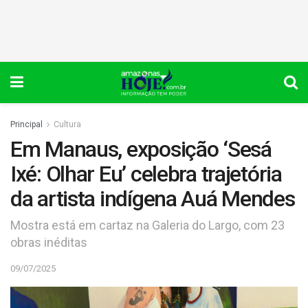
Principal
Cultura
Em Manaus, exposição ‘Sesá
Ixé: Olhar Eu’ celebra trajetória
da artista indígena Auá Mendes
Mostra está em cartaz na Galeria do Largo, com 23
obras inéditas
09/07/2025