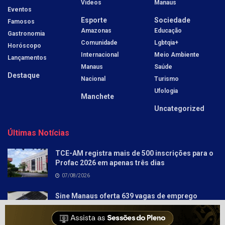
Vídeos
Manaus
Eventos
Esporte
Sociedade
Famosos
Amazonas
Educação
Gastronomia
Comunidade
Lgbtqia+
Horóscopo
Internacional
Meio Ambiente
Lançamentos
Manaus
Saúde
Destaque
Nacional
Turismo
Ufologia
Manchete
Uncategorized
Últimas Notícias
TCE-AM registra mais de 500 inscrições para o
Profac 2026 em apenas três dias
07/08/2026
Sine Manaus oferta 639 vagas de emprego
nesta sexta–feira
06/08/2026