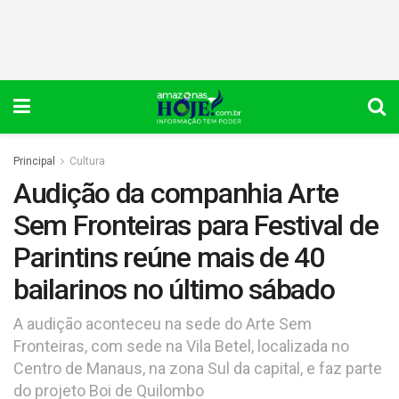
Principal
Cultura
Audição da companhia Arte
Sem Fronteiras para Festival de
Parintins reúne mais de 40
bailarinos no último sábado
A audição aconteceu na sede do Arte Sem
Fronteiras, com sede na Vila Betel, localizada no
Centro de Manaus, na zona Sul da capital, e faz parte
do projeto Boi de Quilombo