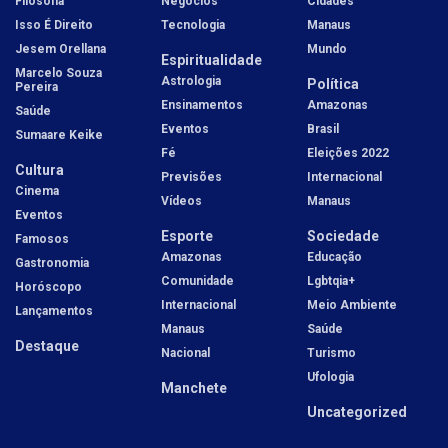
Filosofia
Negócios
Cidades
Isso É Direito
Tecnologia
Manaus
Jesem Orellana
Mundo
Espiritualidade
Marcelo Souza
Astrologia
Política
Pereira
Ensinamentos
Amazonas
Saúde
Eventos
Brasil
Sumaare Keike
Fé
Eleições 2022
Cultura
Previsões
Internacional
Cinema
Vídeos
Manaus
Eventos
Esporte
Sociedade
Famosos
Amazonas
Educação
Gastronomia
Comunidade
Lgbtqia+
Horóscopo
Internacional
Meio Ambiente
Lançamentos
Manaus
Saúde
Destaque
Nacional
Turismo
Ufologia
Manchete
Uncategorized