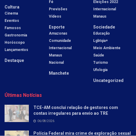
Fé
Eleições 2022
Cultura
Previsões
Internacional
Cinema
Vídeos
Manaus
Eventos
Esporte
Sociedade
Famosos
Amazonas
Educação
Gastronomia
Comunidade
Lgbtqia+
Horóscopo
Internacional
Meio Ambiente
Lançamentos
Manaus
Saúde
Destaque
Nacional
Turismo
Ufologia
Manchete
Uncategorized
Últimas Notícias
TCE-AM conclui relação de gestores com
contas irregulares para envio ao TRE
06/08/2026
Polícia Federal mira crime de exploração sexual