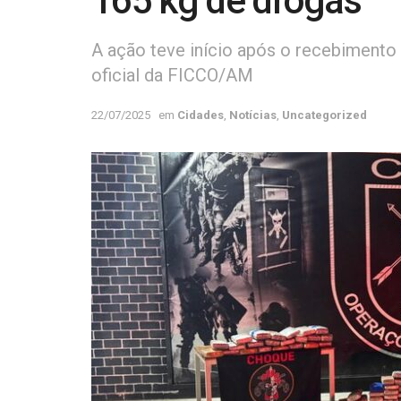
165 kg de drogas
A ação teve início após o recebimento
oficial da FICCO/AM
22/07/2025
em
Cidades
,
Notícias
,
Uncategorized