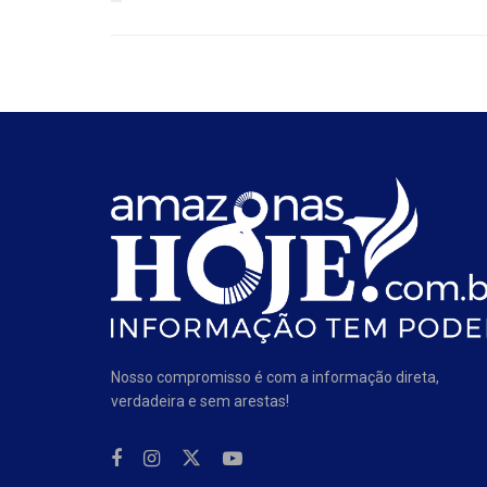
Nosso compromisso é com a informação direta,
verdadeira e sem arestas!