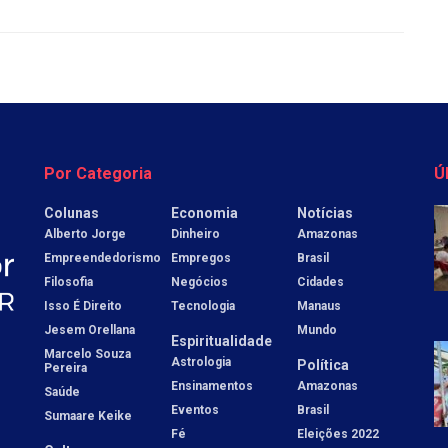
Por Categoria
Ú
Colunas
Economia
Notícias
Alberto Jorge
Dinheiro
Amazonas
Empreendedorismo
Empregos
Brasil
Filosofia
Negócios
Cidades
Isso É Direito
Tecnologia
Manaus
Jesem Orellana
Mundo
Espiritualidade
Marcelo Souza
Astrologia
Política
Pereira
Ensinamentos
Amazonas
Saúde
Eventos
Brasil
Sumaare Keike
Fé
Eleições 2022