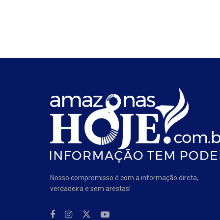
Nosso compromisso é com a informação direta,
verdadeira e sem arestas!