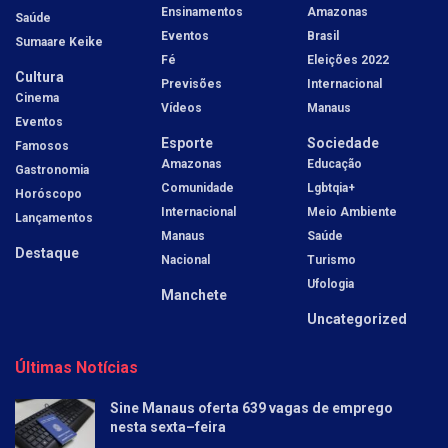
Ensinamentos
Amazonas
Saúde
Eventos
Brasil
Sumaare Keike
Fé
Eleições 2022
Cultura
Previsões
Internacional
Cinema
Vídeos
Manaus
Eventos
Esporte
Sociedade
Famosos
Amazonas
Educação
Gastronomia
Comunidade
Lgbtqia+
Horóscopo
Internacional
Meio Ambiente
Lançamentos
Manaus
Saúde
Destaque
Nacional
Turismo
Ufologia
Manchete
Uncategorized
Últimas Notícias
Sine Manaus oferta 639 vagas de emprego
nesta sexta–feira