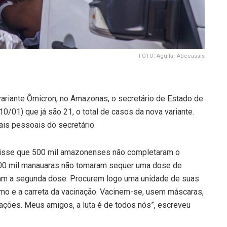
FOTO: Aguilar Abecassis
variante Ômicron, no Amazonas, o secretário de Estado de
0/01) que já são 21, o total de casos da nova variante.
is pessoais do secretário.
e disse que 500 mil amazonenses não completaram o
00 mil manauaras não tomaram sequer uma dose de
am a segunda dose. Procurem logo uma unidade de suas
o e a carreta da vacinação. Vacinem-se, usem máscaras,
ções. Meus amigos, a luta é de todos nós”, escreveu